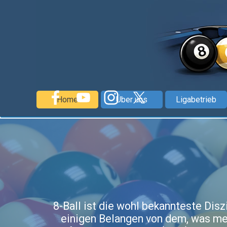
Direkt zum Seiteninhalt
Home
Über uns
Ligabetrieb
8-Ball ist die wohl bekannteste Disz
einigen Belangen von dem, was meis